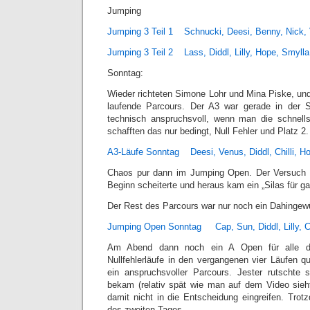
Jumping
Jumping 3 Teil 1 Schnucki, Deesi, Benny, Nick, 
Jumping 3 Teil 2 Lass, Diddl, Lilly, Hope, Smylla
Sonntag:
Wieder richteten Simone Lohr und Mina Piske, un
laufende Parcours. Der A3 war gerade in der
technisch anspruchsvoll, wenn man die schnellst
schafften das nur bedingt, Null Fehler und Platz 2.
A3-Läufe Sonntag Deesi, Venus, Diddl, Chilli, H
Chaos pur dann im Jumping Open. Der Versuch 
Beginn scheiterte und heraus kam ein „Silas für 
Der Rest des Parcours war nur noch ein Dahinge
Jumping Open Sonntag Cap, Sun, Diddl, Lilly, Chi
Am Abend dann noch ein A Open für alle die
Nullfehlerläufe in den vergangenen vier Läufen qu
ein anspruchsvoller Parcours. Jester rutschte
bekam (relativ spät wie man auf dem Video sieh
damit nicht in die Entscheidung eingreifen. Tro
des zweiten Tages.