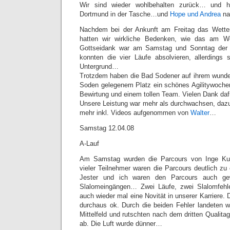
Wir sind wieder wohlbehalten zurück… und h
Dortmund in der Tasche…und
Hope und Andrea
na
Nachdem bei der Ankunft am Freitag das Wetter
hatten wir wirkliche Bedenken, wie das am 
Gottseidank war am Samstag und Sonntag der W
konnten die vier Läufe absolvieren, allerdings 
Untergrund…
Trotzdem haben die Bad Sodener auf ihrem wun
Soden gelegenem Platz ein schönes Agilitywochene
Bewirtung und einem tollen Team. Vielen Dank daf
Unsere Leistung war mehr als durchwachsen, da
mehr inkl. Videos aufgenommen von
Walter
…
Samstag 12.04.08
A-Lauf
Am Samstag wurden die Parcours von Inge Kur
vieler Teilnehmer waren die Parcours deutlich zu
Jester und ich waren den Parcours auch ge
Slalomeingängen… Zwei Läufe, zwei Slalomfehl
auch wieder mal eine Novität in unserer Karriere. 
durchaus ok. Durch die beiden Fehler landeten w
Mittelfeld und rutschten nach dem dritten Qualita
ab. Die Luft wurde dünner…