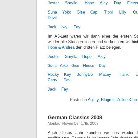
Jester
Smylla
Hope
Aicy
Day
Fleec
Suna
Yoko
Gise
Cap
Tippi
Lilly
Qu
Devil
Jack
Iwy
Fay
Im A3-Lauf waren wir dann einer der ersten Sta
wieder alle Stangen liegen und so konnten wir hi
Hope & Andrea
den dritten Platz belegen.
Jester
Smylla
Hope
Aicy
Suna
Yoko
Gise
Fleece
Day
Rocky
Key
BonnyBo
Macey
Hank
L
Carry
Devil
Jack
Fay
Posted in
Agility
,
Blogroll
,
ZellseeCup
German Classics 2008
Montag, November 17th, 2008
Auch dieses Jahr konnten wir uns wieder f