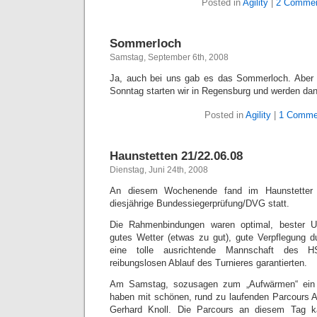
Posted in
Agility
|
2 Commen
Sommerloch
Samstag, September 6th, 2008
Ja, auch bei uns gab es das Sommerloch. Aber j
Sonntag starten wir in Regensburg und werden da
Posted in
Agility
|
1 Comme
Haunstetten 21/22.06.08
Dienstag, Juni 24th, 2008
An diesem Wochenende fand im Haunstetter 
diesjährige Bundessiegerprüfung/DVG statt.
Die Rahmenbindungen waren optimal, bester Un
gutes Wetter (etwas zu gut), gute Verpflegung 
eine tolle ausrichtende Mannschaft des H
reibungslosen Ablauf des Turnieres garantierten.
Am Samstag, sozusagen zum „Aufwärmen“ ein of
haben mit schönen, rund zu laufenden Parcours 
Gerhard Knoll. Die Parcours an diesem Tag 