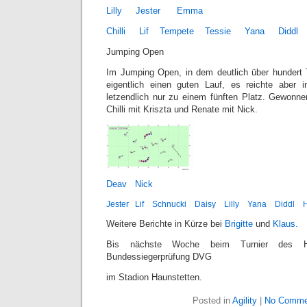
Lilly
Jester
Emma
Chilli
Lif
Tempete
Tessie
Yana
Diddl
Jumping Open
Im Jumping Open, in dem deutlich über hundert 
eigentlich einen guten Lauf, es reichte aber i
letzendlich nur zu einem fünften Platz. Gewonne
Chilli mit Kriszta und Renate mit Nick.
Deav
Nick
Jester
Lif
Schnucki
Daisy
Lilly
Yana
Diddl
Weitere Berichte in Kürze bei
Brigitte
und
Klaus.
Bis nächste Woche beim Turnier des 
Bundessiegerprüfung DVG
im Stadion Haunstetten.
Posted in
Agility
|
No Comme