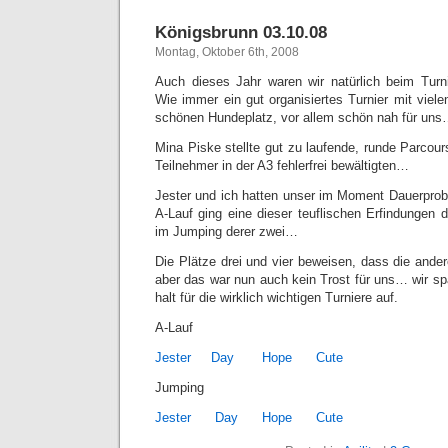
Königsbrunn 03.10.08
Montag, Oktober 6th, 2008
Auch dieses Jahr waren wir natürlich beim Tur
Wie immer ein gut organisiertes Turnier mit viel
schönen Hundeplatz, vor allem schön nah für un
Mina Piske stellte gut zu laufende, runde Parcours
Teilnehmer in der A3 fehlerfrei bewältigten…
Jester und ich hatten unser im Moment Dauerpro
A-Lauf ging eine dieser teuflischen Erfindungen 
im Jumping derer zwei…
Die Plätze drei und vier beweisen, dass die ander
aber das war nun auch kein Trost für uns… wir spa
halt für die wirklich wichtigen Turniere auf.
A-Lauf
Jester
Day
Hope
Cute
Jumping
Jester
Day
Hope
Cute