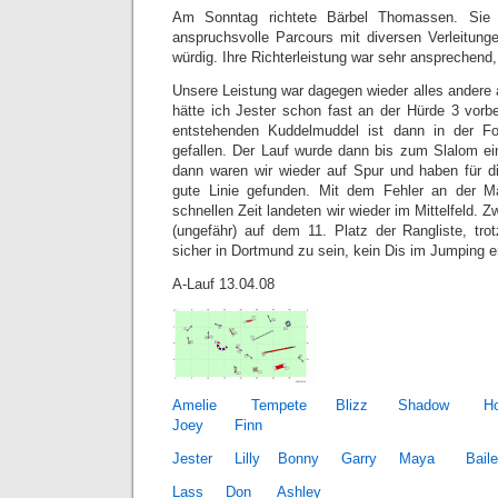
Am Sonntag richtete Bärbel Thomassen. Sie s
anspruchsvolle Parcours mit diversen Verleitung
würdig. Ihre Richterleistung war sehr ansprechend
Unsere Leistung war dagegen wieder alles andere 
hätte ich Jester schon fast an der Hürde 3 vorb
entstehenden Kuddelmuddel ist dann in der Fo
gefallen. Der Lauf wurde dann bis zum Slalom ein
dann waren wir wieder auf Spur und haben für di
gute Linie gefunden. Mit dem Fehler an der Ma
schnellen Zeit landeten wir wieder im Mittelfeld. 
(ungefähr) auf dem 11. Platz der Rangliste, tr
sicher in Dortmund zu sein, kein Dis im Jumping e
A-Lauf 13.04.08
Amelie
Tempete
Blizz
Shadow
H
Joey
Finn
Jester
Lilly
Bonny
Garry
Maya
Bail
Lass
Don
Ashley