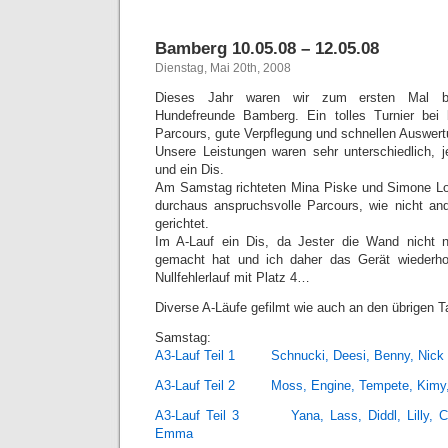
Bamberg 10.05.08 – 12.05.08
Dienstag, Mai 20th, 2008
Dieses Jahr waren wir zum ersten Mal bei
Hundefreunde Bamberg. Ein tolles Turnier bei
Parcours, gute Verpflegung und schnellen Auswer
Unsere Leistungen waren sehr unterschiedlich, je
und ein Dis.
Am Samstag richteten Mina Piske und Simone Loh
durchaus anspruchsvolle Parcours, wie nicht and
gerichtet.
Im A-Lauf ein Dis, da Jester die Wand nicht 
gemacht hat und ich daher das Gerät wiederho
Nullfehlerlauf mit Platz 4…
Diverse A-Läufe gefilmt wie auch an den übrigen 
Samstag:
A3-Lauf Teil 1 Schnucki, Deesi, Benny, Nick
A3-Lauf Teil 2 Moss, Engine, Tempete, Kimy, 
A3-Lauf Teil 3 Yana, Lass, Diddl, Lilly, Chil
Emma