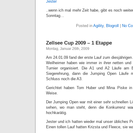
Jester
..wenn ich mal mehr Zeit habe, gibt es noch weit
Sonntag…
Posted in
Agility
,
Blogroll
|
No Co
Zellsee Cup 2009 – 1 Etappe
Montag, Januar 26th, 2009
Am 24.01.09 fand der erste Lauf zum diesjährigen
Weilheimer haben wie immer in ihrer netten und 
Turnier organisiert. Die A1 und A2 Läufe am 
Siegerehrung, dann die Jumping Open Läufe 
Schluss noch die A3.
Gerichtet haben Tom Huber und Mina Piske in 
Weise.
Der Jumping Open war mit einer sehr schnellen Li
sehen, wo man steht, denn die Konkurrenz war q
hochkarätig.
Jester und ich hatten wieder mal unser übliches Pr
Einen tollen Lauf hatten Krizsta und Fleece, sie w