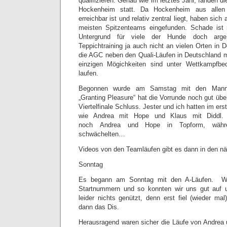
qualifizieren. Genau wie im letztes Jahr, fanden di
Hockenheim statt. Da Hockenheim aus allen 
erreichbar ist und relativ zentral liegt, haben sich
meisten Spitzenteams eingefunden. Schade ist 
Untergrund für viele der Hunde doch arge 
Teppichtraining ja auch nicht an vielen Orten in 
die AGC neben den Quali-Läufen in Deutschland 
einzigen Mögichkeiten sind unter Wettkampfbe
laufen.
Begonnen wurde am Samstag mit den Manns
„Granting Pleasure“ hat die Vorrunde noch gut üb
Viertelfinale Schluss. Jester und ich hatten im ers
wie Andrea mit Hope und Klaus mit Diddl. I
noch Andrea und Hope in Topform, währ
schwächelten…
Videos von den Teamläufen gibt es dann in den 
Sonntag
Es begann am Sonntag mit den A-Läufen. Wir
Startnummern und so konnten wir uns gut auf u
leider nichts genützt, denn erst fiel (wieder ma
dann das Dis.
Herausragend waren sicher die Läufe von Andrea 