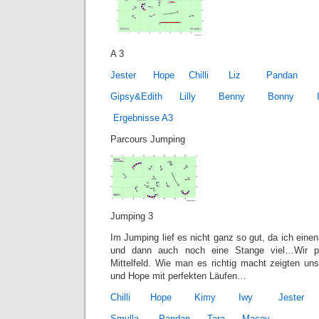
A 3
Jester
Hope
Chilli
Liz
Pandan
Gipsy&Edith
Lilly
Benny
Bonny
Ergebnisse A3
Parcours Jumping
Jumping 3
Im Jumping lief es nicht ganz so gut, da ich ein
und dann auch noch eine Stange viel…Wir p
Mittelfeld. Wie man es richtig macht zeigten uns
und Hope mit perfekten Läufen…
Chilli
Hope
Kimy
Iwy
Jester
Smylla
Pandan
Tara
Macey