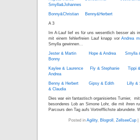
Smylla&Johannes
Bonny&Christian
Benny&Herbert
A 3
Im A-Lauf lief es für uns wesentlich besser als 
mit einem fehlerfreien Lauf knapp vor
Andrea m
Smylla gewinnen…
Jester & Martin
Hope & Andrea
Smylla 
Bonny
Kaylee & Laurence
Fly & Stephanie
Tippi 
Andrea
Benny & Herbert
Gipsy & Edith
Lilly & 
& Claudia
Dies war ein fantastisch organisiertes Turnier, mit
besonderes Lob an Simone Lohr, die mit ihren r
Parcours den Tag aufs Vortrefflichste abrundete.
Posted in
Agility
,
Blogroll
,
ZellseeCup
|