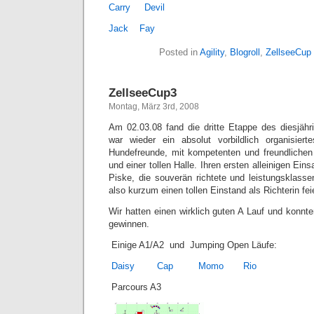
Carry
Devil
Jack
Fay
Posted in
Agility
,
Blogroll
,
ZellseeCup
ZellseeCup3
Montag, März 3rd, 2008
Am 02.03.08 fand die dritte Etappe des diesjähr
war wieder ein absolut vorbildlich organisiert
Hundefreunde, mit kompetenten und freundlichen 
und einer tollen Halle. Ihren ersten alleinigen Eins
Piske, die souverän richtete und leistungsklasse
also kurzum einen tollen Einstand als Richterin fei
Wir hatten einen wirklich guten A Lauf und konnt
gewinnen.
Einige A1/A2 und Jumping Open Läufe:
Daisy
Cap
Momo
Rio
Parcours A3