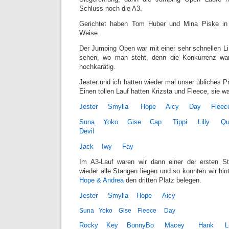
Schluss noch die A3.
Gerichtet haben Tom Huber und Mina Piske in 
Weise.
Der Jumping Open war mit einer sehr schnellen Li
sehen, wo man steht, denn die Konkurrenz war q
hochkarätig.
Jester und ich hatten wieder mal unser übliches Pr
Einen tollen Lauf hatten Krizsta und Fleece, sie w
Jester
Smylla
Hope
Aicy
Day
Fleec
Suna
Yoko
Gise
Cap
Tippi
Lilly
Qu
Devil
Jack
Iwy
Fay
Im A3-Lauf waren wir dann einer der ersten Sta
wieder alle Stangen liegen und so konnten wir hi
Hope & Andrea
den dritten Platz belegen.
Jester
Smylla
Hope
Aicy
Suna
Yoko
Gise
Fleece
Day
Rocky
Key
BonnyBo
Macey
Hank
L