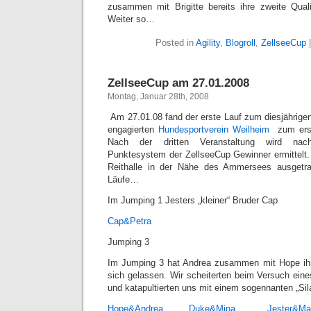
zusammen mit Brigitte bereits ihre zweite Qual
Weiter so…
Posted in
Agility
,
Blogroll
,
ZellseeCup
ZellseeCup am 27.01.2008
Montag, Januar 28th, 2008
Am 27.01.08 fand der erste Lauf zum diesjährigen
engagierten
Hundesportverein Weilheim
zum erste
Nach der dritten Veranstaltung wird nac
Punktesystem der ZellseeCup Gewinner ermittelt. 
Reithalle in der Nähe des Ammersees ausgetra
Läufe…
Im Jumping 1 Jesters „kleiner“ Bruder Cap
Cap&Petra
Jumping 3
Im Jumping 3 hat Andrea zusammen mit Hope ihre
sich gelassen. Wir scheiterten beim Versuch ei
und katapultierten uns mit einem sogennanten „Sila
Hope&Andrea
Duke&Mina
Jester&Mar