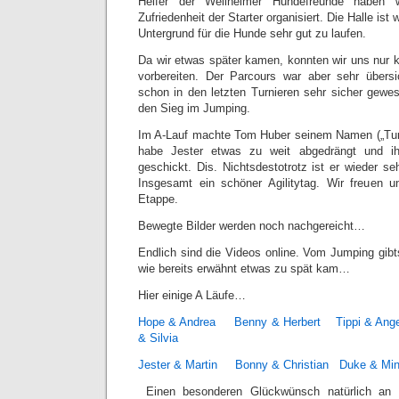
Helfer der Weilheimer Hundefreunde haben w
Zufriedenheit der Starter organisiert. Die Halle ist
Untergrund für die Hunde sehr gut zu laufen.
Da wir etwas später kamen, konnten wir uns nur 
vorbereiten. Der Parcours war aber sehr übersi
schon in den letzten Turnieren sehr sicher gewe
den Sieg im Jumping.
Im A-Lauf machte Tom Huber seinem Namen („Tunn
habe Jester etwas zu weit abgedrängt und ih
geschickt. Dis. Nichtsdestotrotz ist er wieder se
Insgesamt ein schöner Agilitytag. Wir freuen 
Etappe.
Bewegte Bilder werden noch nachgereicht…
Endlich sind die Videos online. Vom Jumping gibts 
wie bereits erwähnt etwas zu spät kam…
Hier einige A Läufe…
Hope & Andrea
Benny & Herbert
Tippi & Ange
& Silvia
Jester & Martin
Bonny & Christian
Duke & Mi
Einen besonderen Glückwünsch natürlich an