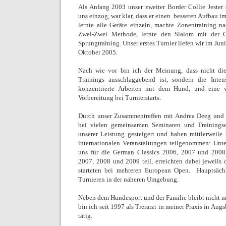
Als Anfang 2003 unser zweiter Border Collie Jester
uns einzog, war klar, dass er einen
besseren Aufbau im
lernte alle Geräte einzeln, machte Zonentraining n
Zwei-Zwei Methode, lernte den Slalom mit der G
Sprungtraining. Unser erstes Turnier liefen wir im Juni
Oktober 2005.
Nach wie vor bin ich der Meinung, dass nicht di
Trainings ausschlaggebend ist, sondern die Inten
konzentrierte Arbeiten mit dem Hund, und eine 
Vorbereitung bei Turnierstarts.
Durch unser Zusammentreffen mit Andrea Deeg und
bei vielen gemeinsamen Seminaren und Trainings
unserer Leistung gesteigert und haben mittlerweile
internationalen Veranstaltungen teilgenommen: Unte
uns für die German Classics 2006, 2007 und 200
2007, 2008 und 2009 teil, erreichten dabei jeweils
starteten bei mehreren European Open.
Hauptsächl
Turnieren in der näheren Umgebung.
Neben dem Hundesport und der Familie bleibt nicht me
bin ich seit 1997 als Tierarzt in meiner Praxis in Aug
tätig.