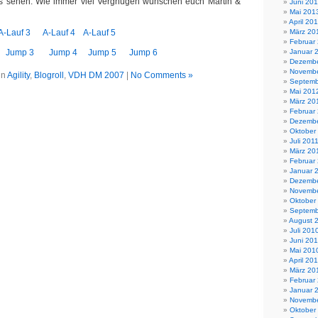
s sehen. Wie immer viel Vergnügen wünschen euch Martin &
Juni 20
Mai 201
April 20
A-Lauf 3
A-Lauf 4
A-Lauf 5
März 20
Februar
Jump 3
Jump 4
Jump 5
Jump 6
Januar 
Dezembe
Novembe
in
Agility
,
Blogroll
,
VDH DM 2007
|
No Comments »
Septemb
Mai 201
März 20
Februar
Dezembe
Oktober
Juli 201
März 20
Februar
Januar 
Dezembe
Novembe
Oktober
Septemb
August 
Juli 201
Juni 20
Mai 201
April 20
März 20
Februar
Januar 
Novembe
Oktober