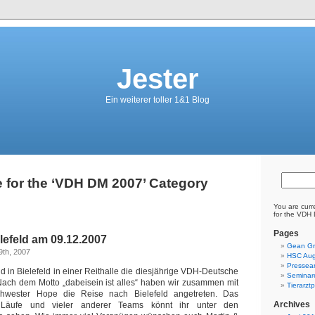
Jester
Ein weiterer toller 1&1 Blog
 for the ‘VDH DM 2007’ Category
You are curr
for the VDH
Pages
lefeld am 09.12.2007
Gean Gr
9th, 2007
HSC Aug
Pressear
 in Bielefeld in einer Reithalle die diesjährige VDH-Deutsche
Seminar
. Nach dem Motto „dabeisein ist alles“ haben wir zusammen mit
Tierarzt
hwester Hope die Reise nach Bielefeld angetreten. Das
Archives
 Läufe und vieler anderer Teams könnt ihr unter den