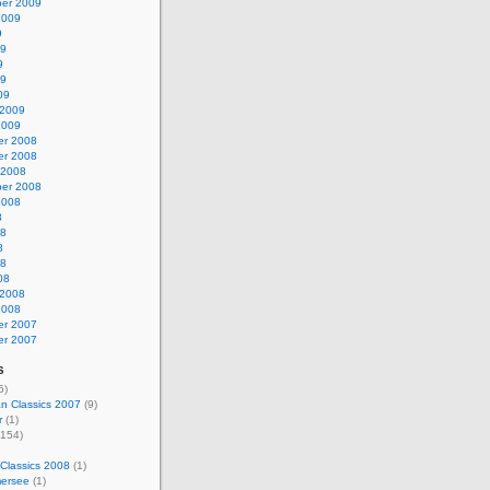
er 2009
2009
9
09
9
09
09
 2009
2009
r 2008
r 2008
 2008
er 2008
2008
8
08
8
08
08
 2008
2008
r 2007
r 2007
s
5)
n Classics 2007
(9)
r
(1)
154)
Classics 2008
(1)
ersee
(1)