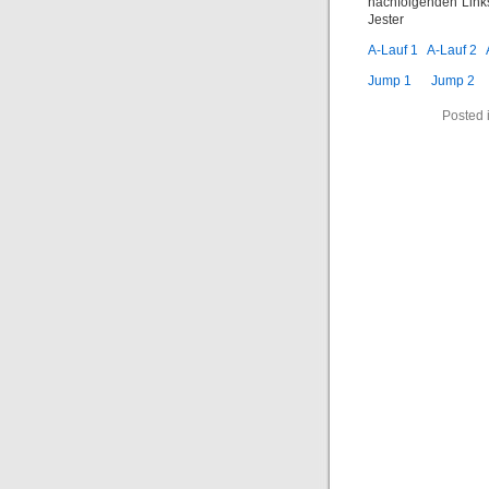
nachfolgenden Link
Jester
A-Lauf 1
A-Lauf 2
Jump 1
Jump 2
Posted 