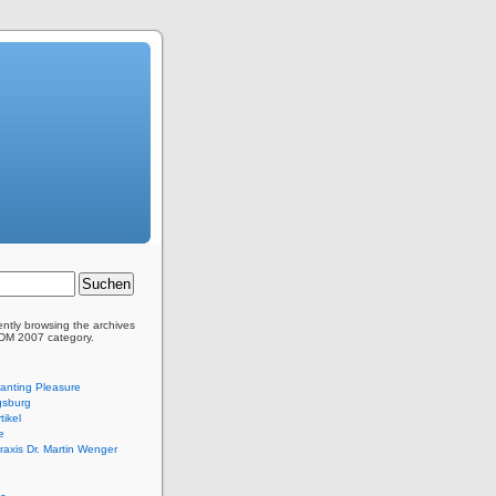
ently browsing the archives
 DM 2007 category.
anting Pleasure
sburg
tikel
e
praxis Dr. Martin Wenger