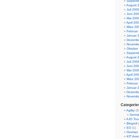
Septemb
August 
Juli 200
Juni 20
Mai 200
April 20
März 20
Februar
Januar 
Dezembe
Novembe
Oktober
Septemb
August 
Juli 200
Juni 20
Mai 200
April 20
März 20
Februar
Januar 
Dezembe
Novembe
Categorie
Agility
(3
Germa
AJO Tou
Blogroll
(
EO
(1)
German 
KfT Amm