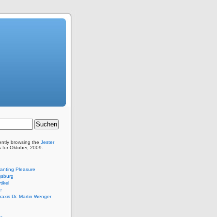
ently browsing the
Jester
s for Oktober, 2009.
anting Pleasure
sburg
tikel
e
praxis Dr. Martin Wenger