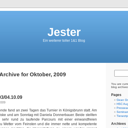
Jester
Ein weiterer toller 1&1 Blog
Archive for Oktober, 2009
You are curr
blog archive
Pages
3/04.10.09
Gean Gr
2009
HSC Aug
Pressear
de fand an zwei Tagen das Turnier in Königsbrunn statt. Am
Seminar
iske und am Sonntag mit Daniela Donnerbauer. Beide stellten
Tierarzt
 sehr rund zu laufende Parcours mit einer einwandfreien
Archives
azu Wetter vom Feinsten und die immer nette und kompetente