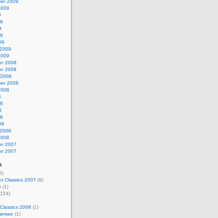
er 2009
2009
9
09
9
09
09
 2009
2009
r 2008
r 2008
 2008
er 2008
2008
8
08
8
08
08
 2008
2008
r 2007
r 2007
s
5)
n Classics 2007
(9)
r
(1)
154)
Classics 2008
(1)
ersee
(1)