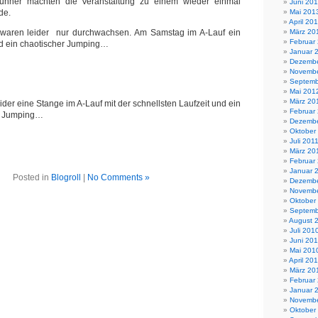
unner machten die Veranstaltung zu einem wieder einmal
Juni 20
de.
Mai 201
April 20
waren leider nur durchwachsen. Am Samstag im A-Lauf ein
März 20
Februar
und ein chaotischer Jumping…
Januar 
Dezembe
Novembe
Septemb
Mai 201
März 20
der eine Stange im A-Lauf mit der schnellsten Laufzeit und ein
Februar
m Jumping…
Dezembe
Oktober
Juli 201
März 20
Februar
Januar 
Posted in
Blogroll
|
No Comments »
Dezembe
Novembe
Oktober
Septemb
August 
Juli 201
Juni 20
Mai 201
April 20
März 20
Februar
Januar 
Novembe
Oktober