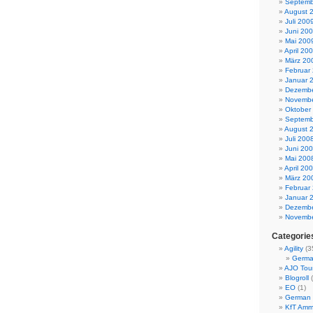
Septemb
August 
Juli 200
Juni 20
Mai 200
April 20
März 20
Februar
Januar 
Dezembe
Novembe
Oktober
Septemb
August 
Juli 200
Juni 20
Mai 200
April 20
März 20
Februar
Januar 
Dezembe
Novembe
Categorie
Agility
(3
Germa
AJO Tou
Blogroll
(
EO
(1)
German 
KfT Amm