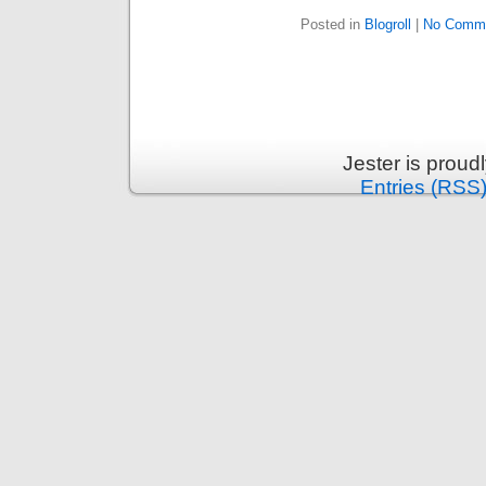
Posted in
Blogroll
|
No Comme
Jester is prou
Entries (RSS