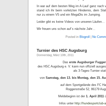
In war auf dem besten Weg im A-Lauf ganz nach vo
stand ich ihr beim vorletzten Hindernis, dem Sl
nur zu einem V5 und ein MegaDis im Jumping.
Leider gibt es keine Videos von unseren Läufen…
Wir freuen uns schon auf´s nächste Jahr…
Posted in
Blogroll
|
No Comme
Turnier des HSC Augsburg
Donnerstag, März 10th, 2011
Das
erste Augsburger Fugger
des HSC Augsburg e. V. kann nun offiziell ausges
als 3-Tages-Turnier stat
von
Samstag, den 13. bis Montag, den 15. Au
auf dem Sportgelände des FC Ha
Roggenstraße 52, 86179 Aug
Meldebeginn ist der
1. April 2011
Infos unter
http://hundesportclub-