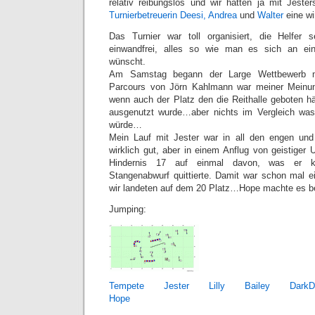
relativ reibungslos und wir hatten ja mit Jeste
Turnierbetreuerin Deesi, Andrea
und
Walter
eine wi
Das Turnier war toll organisiert, die Helfer s
einwandfrei, alles so wie man es sich an e
wünscht.
Am Samstag begann der Large Wettbewerb 
Parcours von Jörn Kahlmann war meiner Meinu
wenn auch der Platz den die Reithalle geboten hä
ausgenutzt wurde…aber nichts im Vergleich was
würde…
Mein Lauf mit Jester war in all den engen und 
wirklich gut, aber in einem Anflug von geistiger
Hindernis 17 auf einmal davon, was er ko
Stangenabwurf quittierte. Damit war schon mal ei
wir landeten auf dem 20 Platz…Hope machte es bes
Jumping:
Tempete
Jester
Lilly
Bailey
DarkD
Hope