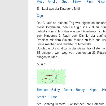
Moss
Amelie
Spot
Hinky
Finn
Gise
Ein Lauf aus der Kategorie Midi
Caja
Der A-Lauf an diesem Tag war eigentlich für un
große Bedenken, den Lauf gut ins Ziel zu bri
gehört in die Rubrik das war wohl überhaupt nich
zum Hindernis 2. Nach dem Dis lief der Lauf p
Problem mit dem Slalom, fädelte zu früh aus u
vorne machen und landete im Mittelfeld.
Durch das Dis sind wir in der Gesamtrangliste na
35 gelegen, weit weg von den ersten 23 Plätz
bringen würden.
A Lauf
Tempete
Bailey
Jester
Bonny
Hope
Hi
Amelie
Lass
Am Sonntag richtete Elke Benner. Ihre Parcours w