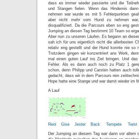
dass es immer wieder passierte und die Teilneh
und Stangen fielen. Wenn das Hindernis da
nehmen war wurde es mit 5 Fehlerpunkten geah
aber nicht mehr vom Hund zu nehmen war
disqualifiziert. Da die Parcours eben so eng geste
Jumping an diesen Tag bestimmt 10 Team so erg
Aber nun zu unseren Läufen. Es begann an diese
sah ich für uns eigentlich nicht die allerbesten
relativ eng gestellt und der Hund konnte nie so 
Trotzdem gingen wir konzentriert ans Werk, denn
mal einen guten Lauf ins Ziel bringen. Und da
Fehler. Als es dann auch noch zu Platz 1 gere
schon, denn Philipp und Carsten hatten auch toll
gedacht, dass wir in dem Parcours rein zeittechn
Hope hatte eine Stange und war damit wieder im Mi
A Lauf
Reni
Gise
Jester
Back
Tempete
Twist
Der Jumping an diesem Tag war dann vor allem d