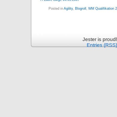
Posted in
Agility
,
Blogroll
,
WM Qualifikation 
Jester is prou
Entries (RSS