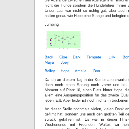
die Abstände zwischen den Auslegern an macher 
nicht die Hunde sondern die Hundeführer immer w
Unser Lauf war nicht so richtig gut, aber auch n
hatten genau wie Hope eine Stange und belegten d
Jumping
Back
Gise
Dark
Tempete
Lilly
Bon
Maya
Joey
Bailey
Hope
Amelie
Don
Da ich an diesem Tag in der Kombinationswertun
doch noch einen Sprung nach vorne und bin
Moment auf Platz 10, einen Platz hinter Hope, die 
allem eine Ausgangsposition für das zweite Qua
leben läßt. Aber leider ist noch nichts in trocken
An dieser Stelle nochmals vielen, vielen Dank 
gefilmt hat, sondern uns auch den größten Teil d
zurück gefahren ist. Es war in dieser Hinsi
Wochenende mit Freunden. Walter, wir neh