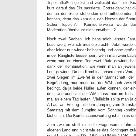
Teppichfließen gelöst und vielleicht damit die Ko
kurz darauf das Dis passierte. Gottseidank hat d
der an der Seite stehenden und mitfiebernden T
können, denn das kam aus den Herzen der Sportler
Schei…Teppich“. Komischerweise wurde das
Moderation überhaupt nicht erwähnt…?
Noch zwei Sachen. Ich habe mich letztes Jahr
beschwert, wie ich meine zurecht. Jetzt wurde 
aber leider nur wieder halbherzig und ohne gro
in der Rangliste besser sein, wenn man zwei Läufe 
wenn man an einem Tag zwei Läufe gewinnt, ha
dank der Kombination, wie wenn man an jeweils 
Lauf gewinnt. Da ein Kombinationsergebnis Vorran
zwei Siegen im Zweifel in der Mannschaft, der 
Begründung, man muss auf der WM auch zwei Null
bedingt, da ja beide Nuller laufen können, der ein
drei. Und auch auf der WM muss man im Individu
mal an einem Tag laufen. Vielleicht sollte man j
A-Lauf am Freitag mit dem Jumping vom Samsta
Samstag mit dem Jumping vom Sonntag kombin
lächerlich. Die Kombinationswertung ist sinnlos un
Zum zweiten stellt sich die Frage warum fahr
eigenen Land und nicht wie es das Kontingent zu
nur 4 Large Teams??? -OHNE KOMMENTAR –