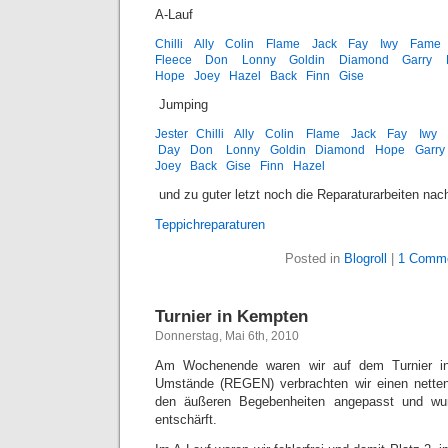
A-Lauf
Chilli
Ally
Colin
Flame
Jack
Fay
Iwy
Fame
Fleece
Don
Lonny
Goldin
Diamond
Garry
Hope
Joey
Hazel
Back
Finn
Gise
Jumping
Jester
Chilli
Ally
Colin
Flame
Jack
Fay
Iwy
Day
Don
Lonny
Goldin
Diamond
Hope
Garry
Joey
Back
Gise
Finn
Hazel
und zu guter letzt noch die Reparaturarbeiten na
Teppichreparaturen
Posted in
Blogroll
|
1 Comme
Turnier in Kempten
Donnerstag, Mai 6th, 2010
Am Wochenende waren wir auf dem Turnier in
Umstände (REGEN) verbrachten wir einen nette
den äußeren Begebenheiten angepasst und wu
entschärft.