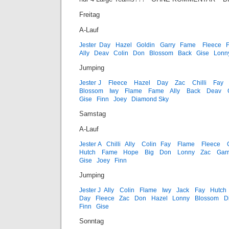
Freitag
A-Lauf
Jester
Day
Hazel
Goldin
Garry
Fame
Fleece
Ally
Deav
Colin
Don
Blossom
Back
Gise
Lonn
Jumping
Jester J
Fleece
Hazel
Day
Zac
Chilli
Fay
Blossom
Iwy
Flame
Fame
Ally
Back
Deav
Gise
Finn
Joey
Diamond Sky
Samstag
A-Lauf
Jester A
Chilli
Ally
Colin
Fay
Flame
Fleece
Hutch
Fame
Hope
Big
Don
Lonny
Zac
Gar
Gise
Joey
Finn
Jumping
Jester J
Ally
Colin
Flame
Iwy
Jack
Fay
Hutch
Day
Fleece
Zac
Don
Hazel
Lonny
Blossom
D
Finn
Gise
Sonntag