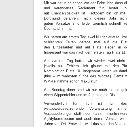
Mir war natürlich schon vor der Fahrt klar, dass
und verändertes Reglement für Jester un
mit Chancenlosigkeit ist. Trotzdem bin ich mi
Dortmund gefahren, mich dieses Jahr nich
guten Vorsätze sind leider ziemlich schnell 
Überhand nimmt.
Wir hatten am ersten Tag zwei Nullfehlerläufe, k
schlechten Zeiten gerade mal auf die Pl
den Einzelläufen und auf Platz sieben in d
Insgesamt war das nach dem ersten Tag Platz 11.
Am zweiten Tag hatten wir wieder zwei nicht
jeweils null Fehlern. Ich glaube mit den P
Kombination Platz 10. Insgesamt waren wir dami
(hihi – im wahrsten Sinne des Wortes). Damit w
WM-Teilnahme schon Makulatur.
Am Sonntag dann sind wir nur noch lustlos ge
einen Wippenfehler und im Jumping ein Dis.
Verwunderlich für mich ist nur, dass
wettbewerbsverzerrende Veranstaltung im
Voraussetzungen stattfinden kann. Immerhin war
Agilitykommission und auch deren Vorsitz, wie 
Jahre vor Ort. Entweder wird das von den Veranst