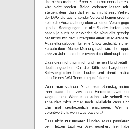
das nichts mehr mit Sport zu tun hat oder aber e
wird nicht reagiert. Beide Varianten lassen mi
steigen, denn dass darf einfach nicht sein. Vielle
der DVG als ausrichtender Verband keinen ordentl
sollte die Veranstaltung eben an einen Verein ge
gleiche Bedingungen für alle Starter bieten ka
haben ja auch heuer wieder die Vorqualis gezeig
hat nichts mit dem Untergrund einer WM-Veranstalt
Ausstellungsboden für eine Show gedacht, sicherl
zu betreiben. Meiner Meinung nach wird der Tepp
Jahr zu Jahr schlechter (wenn dies überhaupt noch
Dass dies nicht nur mich und meinen Hund betriff
deutlich gesehen. Ca. die Hälfte der Largehunde
Schwierigkeiten beim Laufen und damit faktis
sich für das WM Team zu qualifizieren.
Wenn man sich den A-Lauf vom Samstag meines
man dass ihm zwischen Hindernis zwei und 
wegrutschen. Wenn man weiss, wie schnell ein
schaudert mich immer noch. Vielleicht kann sich
Clip mal diesbezüglich anschauen. Wer ist
verantwortlich, wenn was passiert?
Dass nicht nur unseren Hunden etwas passiere
beim letzen Lauf von Alex gesehen, hier habe