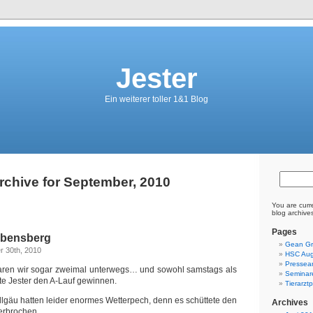
Jester
Ein weiterer toller 1&1 Blog
rchive for September, 2010
You are curr
blog archive
Pages
bensberg
Gean Gr
r 30th, 2010
HSC Aug
Pressear
en wir sogar zweimal unterwegs… und sowohl samstags als
Seminar
e Jester den A-Lauf gewinnen.
Tierarzt
Allgäu hatten leider enormes Wetterpech, denn es schüttete den
Archives
erbrochen.