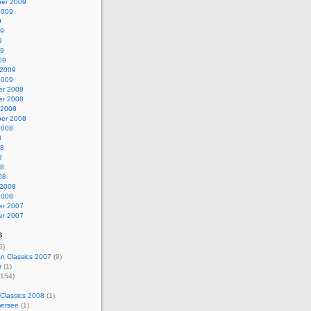
er 2009
2009
9
09
9
09
09
 2009
2009
r 2008
r 2008
 2008
er 2008
2008
8
08
8
08
08
 2008
2008
r 2007
r 2007
s
5)
n Classics 2007
(9)
r
(1)
154)
Classics 2008
(1)
ersee
(1)