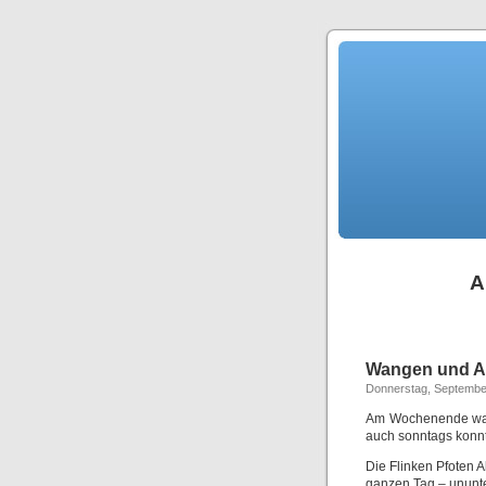
A
Wangen und A
Donnerstag, Septembe
Am Wochenende war
auch sonntags konnt
Die Flinken Pfoten 
ganzen Tag – ununt