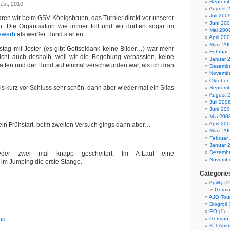
Septemb
1st, 2010
August 
Juli 200
n wir beim GSV Königsbrunn, das Turnier direkt vor unserer
Juni 20
. Die Organisation wie immer toll und wir durften sogar im
Mai 200
bewerb
als weißer Hund starten.
April 20
März 20
tag mit Jester (es gibt Gottseidank keine Bilder…) war mehr
Februar
leicht auch deshalb, weil wir die Begehung verpassten, keine
Januar 
tten und der Hund auf einmal verschwunden war, als ich dran
Dezembe
Novembe
Oktober
s kurz vor Schluss sehr schön, dann aber wieder mal ein Silas
Septemb
August 
Juli 200
Juni 20
Mai 200
April 20
in Frühstart, beim zweiten Versuch gings dann aber…
März 20
Februar
Januar 
Dezembe
der zwei mal knapp gescheitert. Im A-Lauf eine
Novembe
m Jumping die erste Stange.
Categorie
Agility
(3
Germa
AJO Tou
Blogroll
(
EO
(1)
nd
German 
KfT Amm