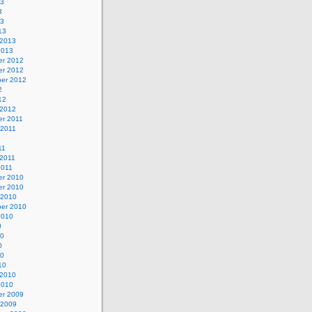
13
3
13
13
 2013
2013
r 2012
r 2012
er 2012
2
12
 2012
r 2011
 2011
1
11
 2011
2011
r 2010
r 2010
 2010
er 2010
2010
0
10
0
10
10
 2010
2010
r 2009
 2009