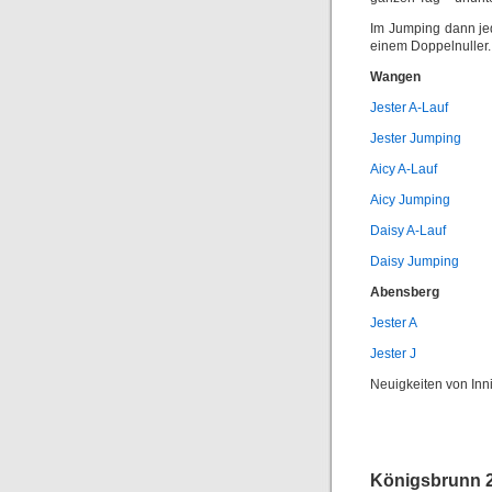
Im Jumping dann je
einem Doppelnuller.
Wangen
Jester A-Lauf
Jester Jumping
Aicy A-Lauf
Aicy Jumping
Daisy A-Lauf
Daisy Jumping
Abensberg
Jester A
Jester J
Neuigkeiten von Inn
Königsbrunn 