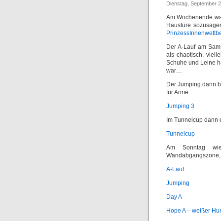
Dienstag, September 2
Am Wochenende ware
Haustüre sozusagen
PrinzessInnenwett
Der A-Lauf am Sams
als chaotisch, viel
Schuhe und Leine ha
war…
Der Jumping dann bi
für Arme…
Jumping 3
Im Tunnelcup dann e
Tunnelcup
Am Sonntag wie
Wandabgangszone, i
A-Lauf
Jumping
Day A
Hope A – weißer Hu