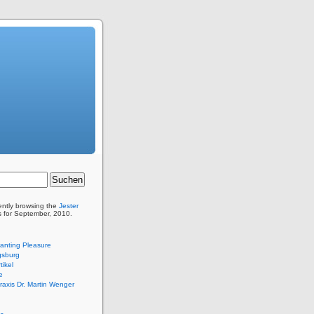
ently browsing the
Jester
s for September, 2010.
anting Pleasure
sburg
tikel
e
praxis Dr. Martin Wenger