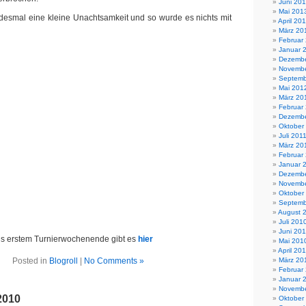
Juni 20
Mai 201
desmal eine kleine Unachtsamkeit und so wurde es nichts mit
April 20
März 20
Februar
Januar 
Dezembe
Novembe
Septemb
Mai 201
März 20
Februar
Dezembe
Oktober
Juli 201
März 20
Februar
Januar 
Dezembe
Novembe
Oktober
Septemb
August 
Juli 201
Juni 20
is erstem Turnierwochenende gibt es
hier
Mai 201
April 20
Posted in
Blogroll
|
No Comments »
März 20
Februar
Januar 
Novembe
2010
Oktober