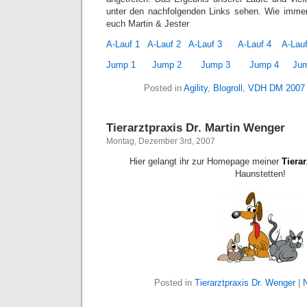
unter den nachfolgenden Links sehen. Wie imme
euch Martin & Jester
A-Lauf 1
A-Lauf 2
A-Lauf 3
A-Lauf 4
A-Lauf
Jump 1
Jump 2
Jump 3
Jump 4
Ju
Posted in
Agility
,
Blogroll
,
VDH DM 2007
Tierarztpraxis Dr. Martin Wenger
Montag, Dezember 3rd, 2007
Hier gelangt ihr zur Homepage meiner
Tierar
Haunstetten!
Posted in
Tierarztpraxis Dr. Wenger
|