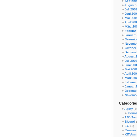
Septemb
August 
Juli 200
Juni 20
Mai 200
April 20
März 20
Februar
Januar 
Dezembe
Novembe
Oktober
Septemb
August 
Juli 200
Juni 20
Mai 200
April 20
März 20
Februar
Januar 
Dezembe
Novembe
Categorie
Agility
(3
Germa
AJO Tou
Blogroll
(
EO
(1)
German 
KfT Amm