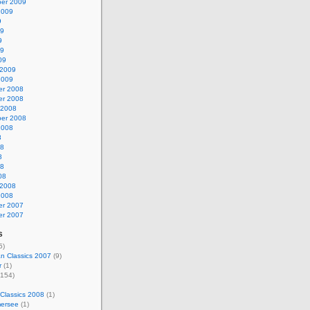
er 2009
2009
9
09
9
09
09
 2009
2009
r 2008
r 2008
 2008
er 2008
2008
8
08
8
08
08
 2008
2008
r 2007
r 2007
s
5)
n Classics 2007
(9)
r
(1)
154)
Classics 2008
(1)
ersee
(1)