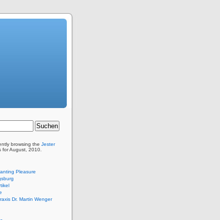
ently browsing the
Jester
s for August, 2010.
anting Pleasure
sburg
tikel
e
praxis Dr. Martin Wenger