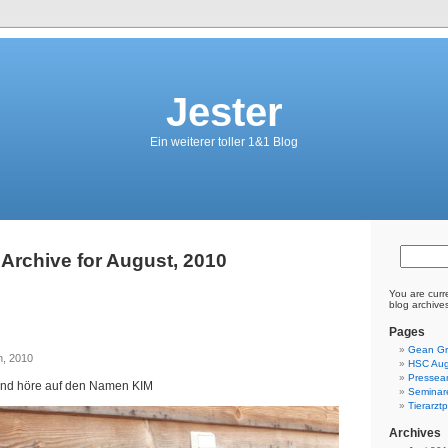
Jester
Ein weiterer toller 1&1 Blog
Archive for August, 2010
You are curr
blog archive
Pages
Gean Gr
h, 2010
HSC Aug
Pressear
und höre auf den Namen KIM
Seminar
Tierarzt
Archives