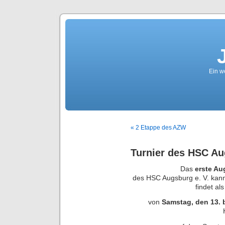
Ein we
« 2 Etappe des AZW
Turnier des HSC A
Das
erste Au
des HSC Augsburg e. V. kann
findet al
von
Samstag, den 13. 