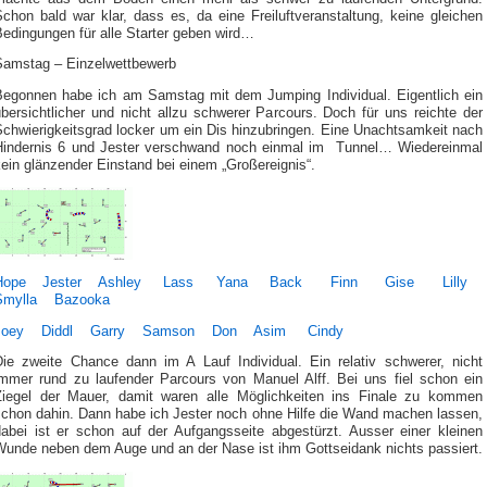
chon bald war klar, dass es, da eine Freiluftveranstaltung, keine gleichen
edingungen für alle Starter geben wird…
Samstag – Einzelwettbewerb
Begonnen habe ich am Samstag mit dem Jumping Individual. Eigentlich ein
bersichtlicher und nicht allzu schwerer Parcours. Doch für uns reichte der
Schwierigkeitsgrad locker um ein Dis hinzubringen. Eine Unachtsamkeit nach
Hindernis 6 und Jester verschwand noch einmal im Tunnel… Wiedereinmal
ein glänzender Einstand bei einem „Großereignis“.
Hope
Jester
Ashley
Lass
Yana
Back
Finn
Gise
Lilly
Smylla
Bazooka
Joey
Diddl
Garry
Samson
Don
Asim
Cindy
Die zweite Chance dann im A Lauf Individual. Ein relativ schwerer, nicht
immer rund zu laufender Parcours von Manuel Alff. Bei uns fiel schon ein
Ziegel der Mauer, damit waren alle Möglichkeiten ins Finale zu kommen
schon dahin. Dann habe ich Jester noch ohne Hilfe die Wand machen lassen,
dabei ist er schon auf der Aufgangsseite abgestürzt. Ausser einer kleinen
Wunde neben dem Auge und an der Nase ist ihm Gottseidank nichts passiert.