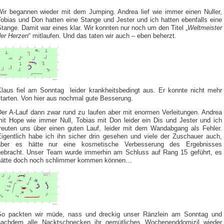
Wir begannen wieder mit dem Jumping. Andrea lief wie immer einen Nuller,
Tobias und Don hatten eine Stange und Jester und ich hatten ebenfalls eine
tange. Damit war eines klar. Wir konnten nur noch um den Titel „
Weltmeister
der Herzen
“ mitlaufen. Und das taten wir auch – eben beherzt.
Klaus fiel am Sonntag leider krankheitsbedingt aus. Er konnte nicht mehr
starten. Von hier aus nochmal gute Besserung.
Der A-Lauf dann zwar rund zu laufen aber mit enormen Verleitungen. Andrea
mit Hope wie immer Null, Tobias mit Don leider ein Dis und Jester und ich
freuten uns über einen guten Lauf, leider mit dem Wandabgang als Fehler.
Eigentlich habe ich ihn sicher drin gesehen und viele der Zuschauer auch,
aber es hätte nur eine kosmetische Verbesserung des Ergebnisses
gebracht. Unser Team wurde immerhin am Schluss auf Rang 15 geführt, es
hätte doch noch schlimmer kommen können…
So packten wir müde, nass und dreckig unser Ränzlein am Sonntag und
nachdem alle Nacktschnecken ihr gemütliches Wochenenddomizil wieder