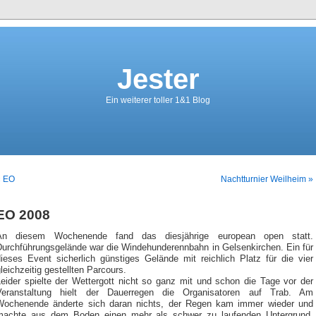
Jester
Ein weiterer toller 1&1 Blog
« EO
Nachtturnier Weilheim »
EO 2008
An diesem Wochenende fand das diesjährige european open statt.
Durchführungsgelände war die Windehunderennbahn in Gelsenkirchen. Ein für
dieses Event sicherlich günstiges Gelände mit reichlich Platz für die vier
leichzeitig gestellten Parcours.
Leider spielte der Wettergott nicht so ganz mit und schon die Tage vor der
Veranstaltung hielt der Dauerregen die Organisatoren auf Trab. Am
Wochenende änderte sich daran nichts, der Regen kam immer wieder und
machte aus dem Boden einen mehr als schwer zu laufenden Untergrund.