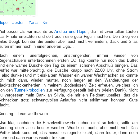
Hope
Jester
Yana
Kim
Viel besser als wir machte es
Andrea und Hope
, die mit zwei tollen Läufen
das Finale erreichten und dort auch eine gute Figur machten. Den Sieg von
Silas Boogk konnten die beiden aber auch nicht verhindern, Back und Silas
laufen immer noch in einer anderen Liga…
Nach einem unerfolgreichen, anstrengenden, immer wieder von
Regenschauern unterbrochenen ersten EO Tag konnte nur noch das Büffet
und eine warme Dusche den Tag zu einem schönen Abschluß bringen. Das
Büffet war mittelprächtig, die Dusche knapp nach 22.00 Uhr, ohne Strom
(=also dunkel) und mit eiskaltem Wasser ein wahrer Wachmacher, so konnte
ich mich dann, wieder munter, noch länger an den Wanderungen der
Nacktschneckenherden in meinem „bodenlosen“ Zelt erfreuen, welches ich
von den
Tunnelkrokodilen
zur Verfügung gestellt bekam (vielen Dank). Nicht
zu vergessen mein Dank an Silvia, die mir ein Feldbett überlies, das die
Schnecken trotz schwungvollen Anlaufes nicht erklimmen konnten. Gute
Nacht.
Sonntag – Teamwettbewerb
Also klar, nachdem die Einzelwettbewerbe schon nicht so liefen, sollte am
Sonntag doch alles besser werden. Wurde es auch, aber nicht viel. Das
etter blieb konstant, das heisst es regnete leicht, dann fester, dann noch
mehr und dann war es wieder trocken.