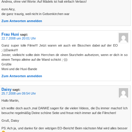
Andrea, ohne viel Worte: Auf Mädels ist halt einfach Verlass!
eure Aicy,
die ganz traurig, weil nicht in Gelsenkirchen war
Zum Antworten anmelden
Frau Huxi
sagt:
22.7.2008 um 20:01 Uhr
Ganz super tolle Filme!!! Jetzt waren wir auch ein Bisschen dabei auf der EO
;-))Danke!!!
Jester, vielleicht sollte dein Herrchen dir einen Sturzhelm aufsetzen, wenn er dich in so
einem Tempo alleine auf die Wand schickt ;-)))
Grüßle
Moni und die Huxi-Bande
Zum Antworten anmelden
Daisy
sagt:
25.7.2008 um 09:54 Uhr
Hallo Martin,
ich wollte doch auch ‚mal DANKE sagen für die vielen Videos, die Du immer machst! Ich
besuche regelmäßig Deine schöne Seite und freue mich immer auf die Filmchen!
Gruß, Daisy
PS: Ach ja, und danke für den witzigen EO-Bericht! Beim nächsten Mal wird alles besser