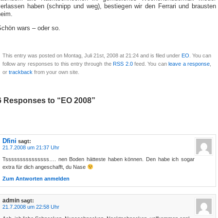
verlassen haben (schnipp und weg), bestiegen wir den Ferrari und brausten
heim.
Schön wars – oder so.
This entry was posted on Montag, Juli 21st, 2008 at 21:24 and is filed under
EO
. You can
follow any responses to this entry through the
RSS 2.0
feed. You can
leave a response
,
or
trackback
from your own site.
6 Responses to “EO 2008”
Dfini
sagt:
21.7.2008 um 21:37 Uhr
Tsssssssssssssss…. nen Boden hätteste haben können. Den habe ich sogar
extra für dich angeschafft, du Nase
Zum Antworten anmelden
admin
sagt:
21.7.2008 um 22:58 Uhr