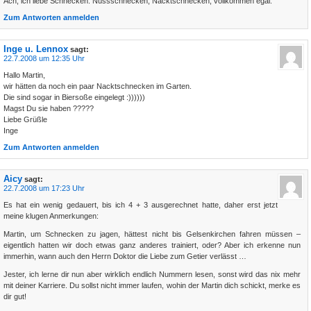
Ach, ich liebe Schnecken. Nussschnecken, Nacktschnecken, vollkommen egal.
Zum Antworten anmelden
Inge u. Lennox
sagt:
22.7.2008 um 12:35 Uhr
Hallo Martin,
wir hätten da noch ein paar Nacktschnecken im Garten.
Die sind sogar in Biersoße eingelegt :))))))
Magst Du sie haben ?????
Liebe Grüßle
Inge
Zum Antworten anmelden
Aicy
sagt:
22.7.2008 um 17:23 Uhr
Es hat ein wenig gedauert, bis ich 4 + 3 ausgerechnet hatte, daher erst jetzt
meine klugen Anmerkungen:
Martin, um Schnecken zu jagen, hättest nicht bis Gelsenkirchen fahren müssen –
eigentlich hatten wir doch etwas ganz anderes trainiert, oder? Aber ich erkenne nun
immerhin, wann auch den Herrn Doktor die Liebe zum Getier verlässt …
Jester, ich lerne dir nun aber wirklich endlich Nummern lesen, sonst wird das nix mehr
mit deiner Karriere. Du sollst nicht immer laufen, wohin der Martin dich schickt, merke es
dir gut!