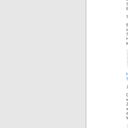
S
B
ü
k