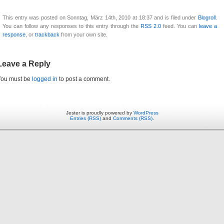
This entry was posted on Sonntag, März 14th, 2010 at 18:37 and is filed under
Blogroll
.
You can follow any responses to this entry through the
RSS 2.0
feed. You can
leave a
response
, or
trackback
from your own site.
Leave a Reply
You must be
logged in
to post a comment.
Jester is proudly powered by
WordPress
Entries (RSS)
and
Comments (RSS)
.