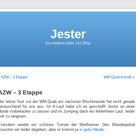
Jester
Ein weiterer toller 1&1 Blog
« AZW – 2 Etappe
WM-Quali Kreuth »
AZW – 3 Etappe
Der letzte Test vor der WM-Quali am nächsten Wochenende fiel nicht gerade
berauschend für uns aus. Im A-Lauf habe ich es geschafft Jester an einer
ürde vorbeilaufen zu lassen und im Jumping dann ein fehlerfreier Lauf, leider
viel zu langsam…
Trotzdem wieder ein schönes Turnier der Weilheimer. Den Wanderpokal
mussten wir leider abgeben, aber er kommt ja
in gute Hände…