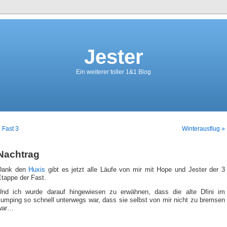
Jester
Ein weiterer toller 1&1 Blog
 Fast 3
Winterausflug »
Nachtrag
Dank den
Huxis
gibt es jetzt alle Läufe von mir mit Hope und Jester der 3
Etappe der Fast.
Und ich wurde darauf hingewiesen zu erwähnen, dass die alte Dfini im
Jumping so schnell unterwegs war, dass sie selbst von mir nicht zu bremsen
war…