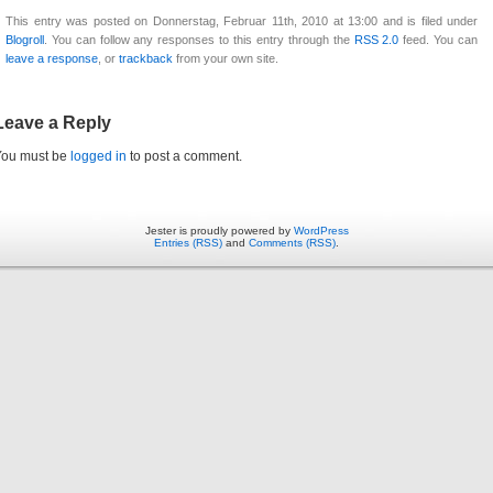
This entry was posted on Donnerstag, Februar 11th, 2010 at 13:00 and is filed under
Blogroll
. You can follow any responses to this entry through the
RSS 2.0
feed. You can
leave a response
, or
trackback
from your own site.
Leave a Reply
You must be
logged in
to post a comment.
Jester is proudly powered by
WordPress
Entries (RSS)
and
Comments (RSS)
.