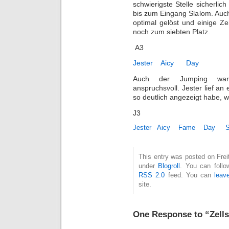
schwierigste Stelle sicherlic
bis zum Eingang Slalom. Auch
optimal gelöst und einige Ze
noch zum siebten Platz.
A3
Jester
Aicy
Day
Auch der Jumping war
anspruchsvoll. Jester lief an 
so deutlich angezeigt habe, w
J3
Jester
Aicy
Fame
Day
S
This entry was posted on Freit
under
Blogroll
. You can follo
RSS 2.0
feed. You can
leav
site.
One Response to “Zells