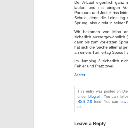
Der A-Lauf eigentlich ganz
laufen und mit einigen Ve
Parcours und Jester riss leide
Schuld, denn die Leine lag
Sprung, also direkt in seiner
Wir bekamen von Mina ang
sicherlich aussergewöhnlich (
dann bis zum vorletzten Sprung
hat sich die Sache allemal g
an einem Turniertag Spass h
Im Jumping 3 sicherlich nic
Fehler und Platz zwei.
Jester
This entry was posted on Dien
under
Blogroll
. You can follo
RSS 2.0
feed. You can
leav
site.
Leave a Reply