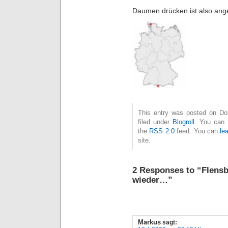
Daumen drücken ist also an
This entry was posted on Don
filed under
Blogroll
. You can 
the
RSS 2.0
feed. You can
le
site.
2 Responses to “Flens
wieder…”
Markus
sagt: