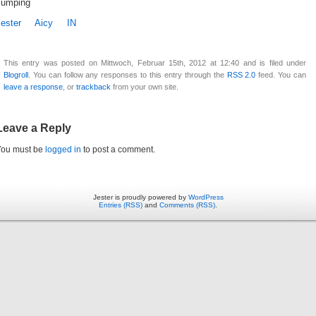
Jumping
ester
Aicy
IN
This entry was posted on Mittwoch, Februar 15th, 2012 at 12:40 and is filed under
Blogroll
. You can follow any responses to this entry through the
RSS 2.0
feed. You can
leave a response
, or
trackback
from your own site.
Leave a Reply
You must be
logged in
to post a comment.
Jester is proudly powered by
WordPress
Entries (RSS)
and
Comments (RSS)
.