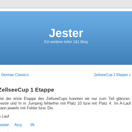
Jester
Ein weiterer toller 1&1 Blog
« German Classics
ZellseeCup 2 Etappe »
ZellseeCup 1 Etappe
Bei der erste Etappe des ZellseeCups konnten wir nur zum Teil glänzen.
Jester und In m Jumping fehlerfrei mit Platz 10 bzw mit Platz 4. Im A-Lauf
ann jeweils mit Fehler bzw. Dis.
A Lauf
ester
Aicy
IN