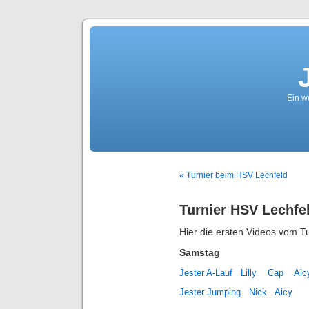
Ein we
« Turnier beim HSV Lechfeld
Turnier HSV Lechfe
Hier die ersten Videos vom T
Samstag
Jester A-Lauf
Lilly
Cap
Ai
Jester Jumping
Nick
Aicy