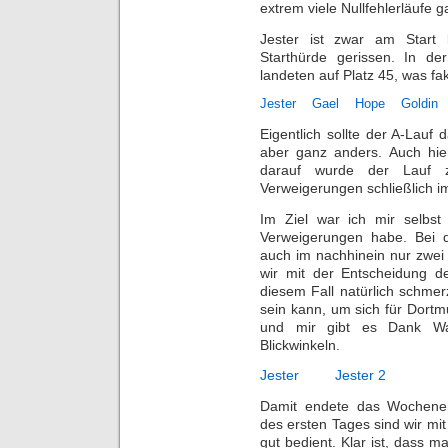
extrem viele Nullfehlerläufe g
Jester ist zwar am Start 
Starthürde gerissen. In de
landeten auf Platz 45, was fa
Jester
Gael
Hope
Goldin
Eigentlich sollte der A-Lau
aber ganz anders. Auch hier
darauf wurde der Lauf 
Verweigerungen schließlich i
Im Ziel war ich mir selbst 
Verweigerungen habe. Bei 
auch im nachhinein nur zwe
wir mit der Entscheidung d
diesem Fall natürlich schmer
sein kann, um sich für Dortm
und mir gibt es Dank Wa
Blickwinkeln.
Jester
Jester 2
Damit endete das Wochenen
des ersten Tages sind wir mi
gut bedient. Klar ist, dass 